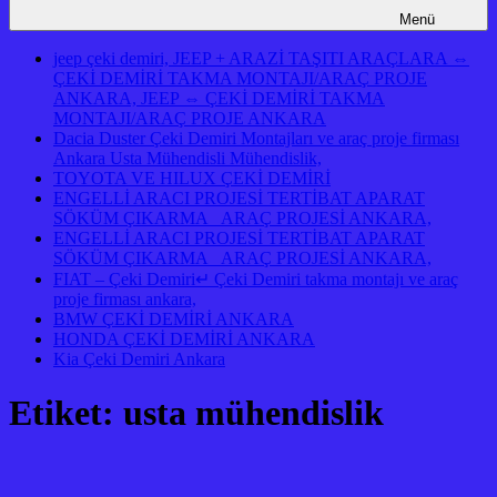
Menü
jeep çeki demiri, JEEP + ARAZİ TAŞITI ARAÇLARA ⇔
ÇEKİ DEMİRİ TAKMA MONTAJI/ARAÇ PROJE
ANKARA, JEEP ⇔ ÇEKİ DEMİRİ TAKMA
MONTAJI/ARAÇ PROJE ANKARA
Dacia Duster Çeki Demiri Montajları ve araç proje firması
Ankara Usta Mühendisli Mühendislik,
TOYOTA VE HILUX ÇEKİ DEMİRİ
ENGELLİ ARACI PROJESİ TERTİBAT APARAT
SÖKÜM ÇIKARMA ARAÇ PROJESİ ANKARA,
ENGELLİ ARACI PROJESİ TERTİBAT APARAT
SÖKÜM ÇIKARMA ARAÇ PROJESİ ANKARA,
FIAT – Çeki Demiri↵ Çeki Demiri takma montajı ve araç
proje firması ankara,
BMW ÇEKİ DEMİRİ ANKARA
HONDA ÇEKİ DEMİRİ ANKARA
Kia Çeki Demiri Ankara
Etiket:
usta mühendislik