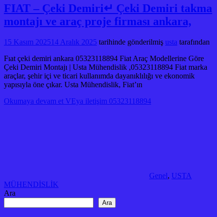
FIAT – Çeki Demiri↵ Çeki Demiri takma
montajı ve araç proje firması ankara,
15 Kasım 2025
14 Aralık 2025
tarihinde gönderilmiş
usta
tarafından
Fıat çeki demiri ankara 05323118894 Fiat Araç Modellerine Göre
Çeki Demiri Montajı | Usta Mühendislik ,05323118894 Fiat marka
araçlar, şehir içi ve ticari kullanımda dayanıklılığı ve ekonomik
yapısıyla öne çıkar. Usta Mühendislik, Fiat’ın
Okumaya devam et VEya iletişim 05323118894
Genel
,
USTA
MÜHENDİSLİK
Ara
Ara