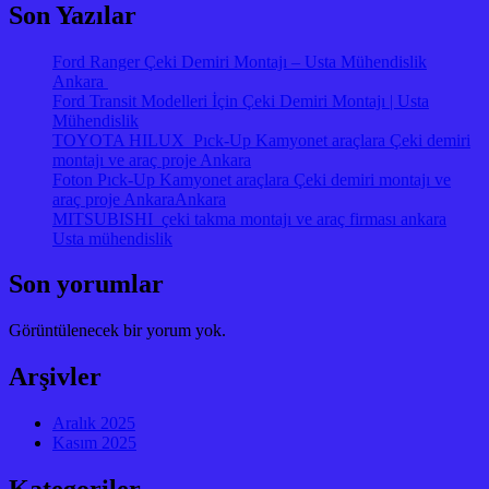
Son Yazılar
Ford Ranger Çeki Demiri Montajı – Usta Mühendislik
Ankara
Ford Transit Modelleri İçin Çeki Demiri Montajı | Usta
Mühendislik
TOYOTA HILUX Pıck-Up Kamyonet araçlara Çeki demiri
montajı ve araç proje Ankara
Foton Pıck-Up Kamyonet araçlara Çeki demiri montajı ve
araç proje AnkaraAnkara
MITSUBISHI çeki takma montajı ve araç firması ankara
Usta mühendislik
Son yorumlar
Görüntülenecek bir yorum yok.
Arşivler
Aralık 2025
Kasım 2025