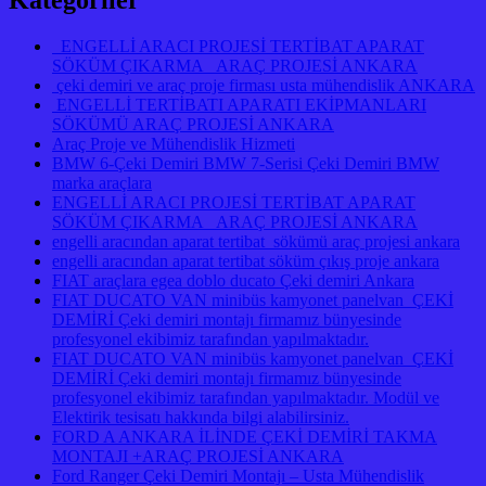
Kategoriler
ENGELLİ ARACI PROJESİ TERTİBAT APARAT
SÖKÜM ÇIKARMA ARAÇ PROJESİ ANKARA
çeki demiri ve araç proje firması usta mühendislik ANKARA
ENGELLİ TERTİBATI APARATI EKİPMANLARI
SÖKÜMÜ ARAÇ PROJESİ ANKARA
Araç Proje ve Mühendislik Hizmeti
BMW 6-Çeki Demiri BMW 7-Serisi Çeki Demiri BMW
marka araçlara
ENGELLİ ARACI PROJESİ TERTİBAT APARAT
SÖKÜM ÇIKARMA ARAÇ PROJESİ ANKARA
engelli aracından aparat tertibat sökümü araç projesi ankara
engelli aracından aparat tertibat söküm çıkış proje ankara
FIAT araçlara egea doblo ducato Çeki demiri Ankara
FIAT DUCATO VAN minibüs kamyonet panelvan ÇEKİ
DEMİRİ Çeki demiri montajı firmamız bünyesinde
profesyonel ekibimiz tarafından yapılmaktadır.
FIAT DUCATO VAN minibüs kamyonet panelvan ÇEKİ
DEMİRİ Çeki demiri montajı firmamız bünyesinde
profesyonel ekibimiz tarafından yapılmaktadır. Modül ve
Elektirik tesisatı hakkında bilgi alabilirsiniz.
FORD A ANKARA İLİNDE ÇEKİ DEMİRİ TAKMA
MONTAJI +ARAÇ PROJESİ ANKARA
Ford Ranger Çeki Demiri Montajı – Usta Mühendislik