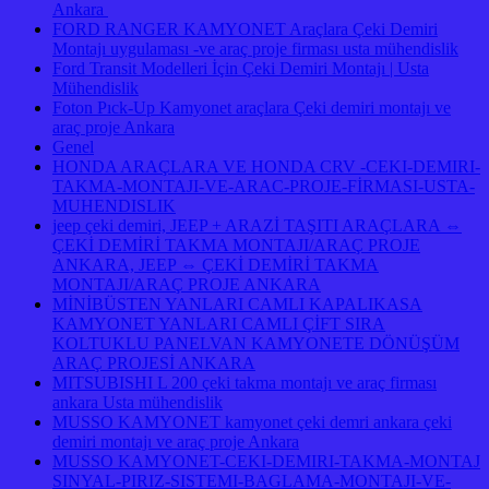
Ankara
FORD RANGER KAMYONET Araçlara Çeki Demiri
Montajı uygulaması -ve araç proje firması usta mühendislik
Ford Transit Modelleri İçin Çeki Demiri Montajı | Usta
Mühendislik
Foton Pıck-Up Kamyonet araçlara Çeki demiri montajı ve
araç proje Ankara
Genel
HONDA ARAÇLARA VE HONDA CRV -CEKI-DEMIRI-
TAKMA-MONTAJI-VE-ARAC-PROJE-FİRMASI-USTA-
MUHENDISLIK
jeep çeki demiri, JEEP + ARAZİ TAŞITI ARAÇLARA ⇔
ÇEKİ DEMİRİ TAKMA MONTAJI/ARAÇ PROJE
ANKARA, JEEP ⇔ ÇEKİ DEMİRİ TAKMA
MONTAJI/ARAÇ PROJE ANKARA
MİNİBÜSTEN YANLARI CAMLI KAPALIKASA
KAMYONET YANLARI CAMLI ÇİFT SIRA
KOLTUKLU PANELVAN KAMYONETE DÖNÜŞÜM
ARAÇ PROJESİ ANKARA
MITSUBISHI L 200 çeki takma montajı ve araç firması
ankara Usta mühendislik
MUSSO KAMYONET kamyonet çeki demri ankara çeki
demiri montajı ve araç proje Ankara
MUSSO KAMYONET-CEKI-DEMIRI-TAKMA-MONTAJ
SINYAL-PIRIZ-SISTEMI-BAGLAMA-MONTAJI-VE-