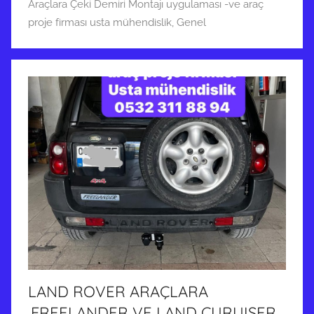
Araçlara Çeki Demiri Montajı uygulaması -ve araç
proje firması usta mühendislik
,
Genel
LAND ROVER ARAÇLARA
,FREELANDER VE LAND CURUISER