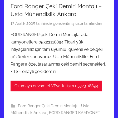
Ford Ranger Çeki Demiri Montajı –
Usta Mühendislik Ankara
13 Aralık 2025
tarihinde gönderilmiş
usta
tarafından
FORD RANGER çeki Demiri Montajlarada
kamyonetlere 05323118894 Ticari yük
ihtiyaçlarınız için tam uyumlu, güvenli ve belgeli
çözümler sunuyoruz. Usta Mühendislik • Ford
Ranger’a özel tasarlanmış çeki demiri seçenekleri,
• TSE onaylı çeki demiri
Okumaya devam et VEya iletişim 05323118894
Ford Ranger Çeki Demiri Montajı – Usta
Mühendislik Ankara
,
FORD RANGER KAMYONET