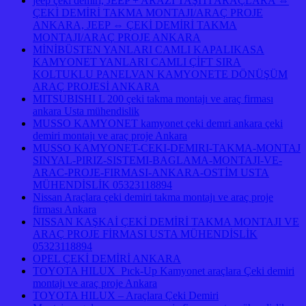
jeep çeki demiri, JEEP + ARAZİ TAŞITI ARAÇLARA ⇔
ÇEKİ DEMİRİ TAKMA MONTAJI/ARAÇ PROJE
ANKARA, JEEP ⇔ ÇEKİ DEMİRİ TAKMA
MONTAJI/ARAÇ PROJE ANKARA
MİNİBÜSTEN YANLARI CAMLI KAPALIKASA
KAMYONET YANLARI CAMLI ÇİFT SIRA
KOLTUKLU PANELVAN KAMYONETE DÖNÜŞÜM
ARAÇ PROJESİ ANKARA
MITSUBISHI L 200 çeki takma montajı ve araç firması
ankara Usta mühendislik
MUSSO KAMYONET kamyonet çeki demri ankara çeki
demiri montajı ve araç proje Ankara
MUSSO KAMYONET-CEKI-DEMIRI-TAKMA-MONTAJ
SINYAL-PIRIZ-SISTEMI-BAGLAMA-MONTAJI-VE-
ARAC-PROJE-FIRMASI-ANKARA-OSTİM USTA
MÜHENDİSLİK 05323118894
Nissan Araçlara çeki demiri takma montajı ve araç proje
firması Ankara
NISSAN KAŞKAİ ÇEKİ DEMİRİ TAKMA MONTAJI VE
ARAÇ PROJE FİRMASI USTA MÜHENDİSLİK
05323118894
OPEL ÇEKİ DEMİRİ ANKARA
TOYOTA HILUX Pıck-Up Kamyonet araçlara Çeki demiri
montajı ve araç proje Ankara
TOYOTA HILUX – Araçlara Çeki Demiri