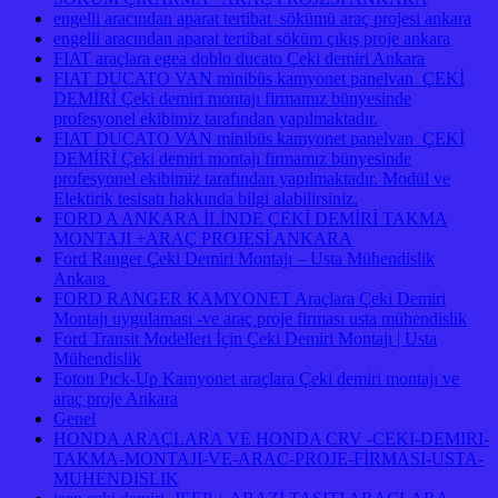
engelli aracından aparat tertibat sökümü araç projesi ankara
engelli aracından aparat tertibat söküm çıkış proje ankara
FIAT araçlara egea doblo ducato Çeki demiri Ankara
FIAT DUCATO VAN minibüs kamyonet panelvan ÇEKİ
DEMİRİ Çeki demiri montajı firmamız bünyesinde
profesyonel ekibimiz tarafından yapılmaktadır.
FIAT DUCATO VAN minibüs kamyonet panelvan ÇEKİ
DEMİRİ Çeki demiri montajı firmamız bünyesinde
profesyonel ekibimiz tarafından yapılmaktadır. Modül ve
Elektirik tesisatı hakkında bilgi alabilirsiniz.
FORD A ANKARA İLİNDE ÇEKİ DEMİRİ TAKMA
MONTAJI +ARAÇ PROJESİ ANKARA
Ford Ranger Çeki Demiri Montajı – Usta Mühendislik
Ankara
FORD RANGER KAMYONET Araçlara Çeki Demiri
Montajı uygulaması -ve araç proje firması usta mühendislik
Ford Transit Modelleri İçin Çeki Demiri Montajı | Usta
Mühendislik
Foton Pıck-Up Kamyonet araçlara Çeki demiri montajı ve
araç proje Ankara
Genel
HONDA ARAÇLARA VE HONDA CRV -CEKI-DEMIRI-
TAKMA-MONTAJI-VE-ARAC-PROJE-FİRMASI-USTA-
MUHENDISLIK