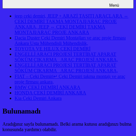
Menü
jeep çeki demiri, JEEP + ARAZİ TAŞITI ARAÇLARA ⇔
ÇEKİ DEMİRİ TAKMA MONTAJI/ARAÇ PROJE
ANKARA, JEEP ⇔ ÇEKİ DEMİRİ TAKMA
MONTAJI/ARAÇ PROJE ANKARA
Dacia Duster Çeki Demiri Montajları ve araç proje firması
Ankara Usta Mühendisli Mühendislik,
TOYOTA VE HILUX ÇEKİ DEMİRİ
ENGELLİ ARACI PROJESİ TERTİBAT APARAT
SÖKÜM ÇIKARMA ARAÇ PROJESİ ANKARA,
ENGELLİ ARACI PROJESİ TERTİBAT APARAT
SÖKÜM ÇIKARMA ARAÇ PROJESİ ANKARA,
FIAT – Çeki Demiri↵ Çeki Demiri takma montajı ve araç
proje firması ankara,
BMW ÇEKİ DEMİRİ ANKARA
HONDA ÇEKİ DEMİRİ ANKARA
Kia Çeki Demiri Ankara
Bulunamadı
Aradığınız sayfa bulunamadı. Belki arama kutusu aradığınızı bulma
konusunda yardımcı olabilir.