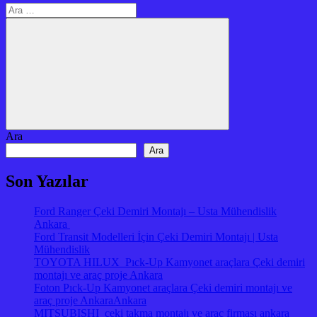
Arama:
Ara
Ara
Ara
Son Yazılar
Ford Ranger Çeki Demiri Montajı – Usta Mühendislik
Ankara
Ford Transit Modelleri İçin Çeki Demiri Montajı | Usta
Mühendislik
TOYOTA HILUX Pıck-Up Kamyonet araçlara Çeki demiri
montajı ve araç proje Ankara
Foton Pıck-Up Kamyonet araçlara Çeki demiri montajı ve
araç proje AnkaraAnkara
MITSUBISHI çeki takma montajı ve araç firması ankara