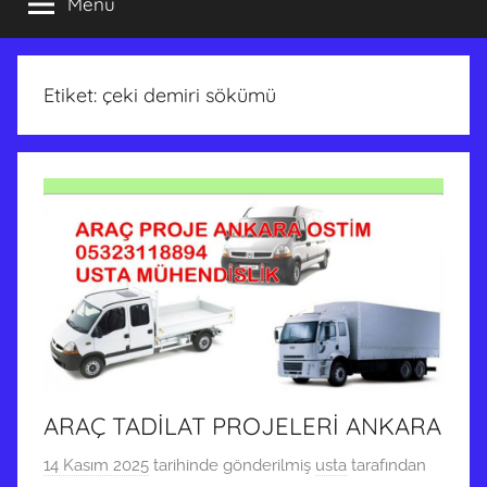
Menü
Etiket:
çeki demiri sökümü
ARAÇ TADİLAT PROJELERİ ANKARA
14 Kasım 2025
tarihinde gönderilmiş
usta
tarafından