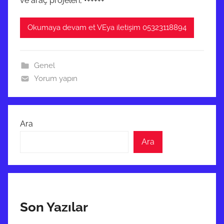
ve araç projeleri, •+++++
Okumaya devam et VEya iletişim 05323118894
Genel
Yorum yapın
Ara
Ara
Son Yazılar