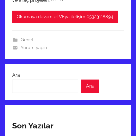
ve araç projeleri, •+++++
Okumaya devam et VEya iletişim 05323118894
Genel
Yorum yapın
Ara
Ara
Son Yazılar