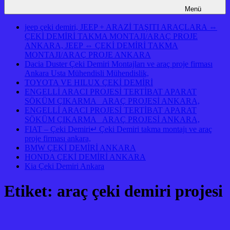
Menü
jeep çeki demiri, JEEP + ARAZİ TAŞITI ARAÇLARA ⇔
ÇEKİ DEMİRİ TAKMA MONTAJI/ARAÇ PROJE
ANKARA, JEEP ⇔ ÇEKİ DEMİRİ TAKMA
MONTAJI/ARAÇ PROJE ANKARA
Dacia Duster Çeki Demiri Montajları ve araç proje firması
Ankara Usta Mühendisli Mühendislik,
TOYOTA VE HILUX ÇEKİ DEMİRİ
ENGELLİ ARACI PROJESİ TERTİBAT APARAT
SÖKÜM ÇIKARMA ARAÇ PROJESİ ANKARA,
ENGELLİ ARACI PROJESİ TERTİBAT APARAT
SÖKÜM ÇIKARMA ARAÇ PROJESİ ANKARA,
FIAT – Çeki Demiri↵ Çeki Demiri takma montajı ve araç
proje firması ankara,
BMW ÇEKİ DEMİRİ ANKARA
HONDA ÇEKİ DEMİRİ ANKARA
Kia Çeki Demiri Ankara
Etiket:
araç çeki demiri projesi