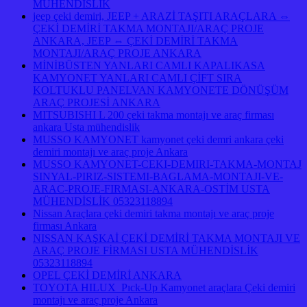
MUHENDISLIK
jeep çeki demiri, JEEP + ARAZİ TAŞITI ARAÇLARA ⇔
ÇEKİ DEMİRİ TAKMA MONTAJI/ARAÇ PROJE
ANKARA, JEEP ⇔ ÇEKİ DEMİRİ TAKMA
MONTAJI/ARAÇ PROJE ANKARA
MİNİBÜSTEN YANLARI CAMLI KAPALIKASA
KAMYONET YANLARI CAMLI ÇİFT SIRA
KOLTUKLU PANELVAN KAMYONETE DÖNÜŞÜM
ARAÇ PROJESİ ANKARA
MITSUBISHI L 200 çeki takma montajı ve araç firması
ankara Usta mühendislik
MUSSO KAMYONET kamyonet çeki demri ankara çeki
demiri montajı ve araç proje Ankara
MUSSO KAMYONET-CEKI-DEMIRI-TAKMA-MONTAJ
SINYAL-PIRIZ-SISTEMI-BAGLAMA-MONTAJI-VE-
ARAC-PROJE-FIRMASI-ANKARA-OSTİM USTA
MÜHENDİSLİK 05323118894
Nissan Araçlara çeki demiri takma montajı ve araç proje
firması Ankara
NISSAN KAŞKAİ ÇEKİ DEMİRİ TAKMA MONTAJI VE
ARAÇ PROJE FİRMASI USTA MÜHENDİSLİK
05323118894
OPEL ÇEKİ DEMİRİ ANKARA
TOYOTA HILUX Pıck-Up Kamyonet araçlara Çeki demiri
montajı ve araç proje Ankara