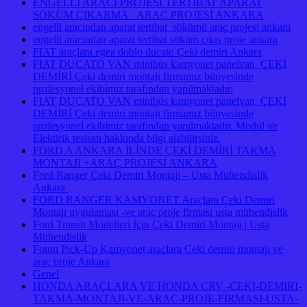
ENGELLİ ARACI PROJESİ TERTİBAT APARAT
SÖKÜM ÇIKARMA ARAÇ PROJESİ ANKARA
engelli aracından aparat tertibat sökümü araç projesi ankara
engelli aracından aparat tertibat söküm çıkış proje ankara
FIAT araçlara egea doblo ducato Çeki demiri Ankara
FIAT DUCATO VAN minibüs kamyonet panelvan ÇEKİ
DEMİRİ Çeki demiri montajı firmamız bünyesinde
profesyonel ekibimiz tarafından yapılmaktadır.
FIAT DUCATO VAN minibüs kamyonet panelvan ÇEKİ
DEMİRİ Çeki demiri montajı firmamız bünyesinde
profesyonel ekibimiz tarafından yapılmaktadır. Modül ve
Elektirik tesisatı hakkında bilgi alabilirsiniz.
FORD A ANKARA İLİNDE ÇEKİ DEMİRİ TAKMA
MONTAJI +ARAÇ PROJESİ ANKARA
Ford Ranger Çeki Demiri Montajı – Usta Mühendislik
Ankara
FORD RANGER KAMYONET Araçlara Çeki Demiri
Montajı uygulaması -ve araç proje firması usta mühendislik
Ford Transit Modelleri İçin Çeki Demiri Montajı | Usta
Mühendislik
Foton Pıck-Up Kamyonet araçlara Çeki demiri montajı ve
araç proje Ankara
Genel
HONDA ARAÇLARA VE HONDA CRV -CEKI-DEMIRI-
TAKMA-MONTAJI-VE-ARAC-PROJE-FİRMASI-USTA-