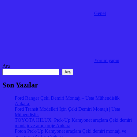
Genel
Yorum yapın
Ara
Ara
Son Yazılar
Ford Ranger Çeki Demiri Montajı – Usta Mühendislik
Ankara
Ford Transit Modelleri İçin Çeki Demiri Montajı | Usta
Mühendislik
TOYOTA HILUX Pıck-Up Kamyonet araçlara Çeki demiri
montajı ve araç proje Ankara
Foton Pıck-Up Kamyonet araçlara Çeki demiri montajı ve
araç proje AnkaraAnkara