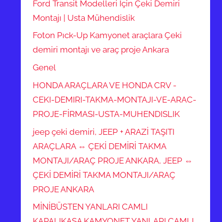
Ford Transit Modelleri İçin Çeki Demiri
Montajı | Usta Mühendislik
Foton Pıck-Up Kamyonet araçlara Çeki
demiri montajı ve araç proje Ankara
Genel
HONDA ARAÇLARA VE HONDA CRV -
CEKI-DEMIRI-TAKMA-MONTAJI-VE-ARAC-
PROJE-FİRMASI-USTA-MUHENDISLIK
jeep çeki demiri, JEEP + ARAZİ TAŞITI
ARAÇLARA ⇔ ÇEKİ DEMİRİ TAKMA
MONTAJI/ARAÇ PROJE ANKARA, JEEP ⇔
ÇEKİ DEMİRİ TAKMA MONTAJI/ARAÇ
PROJE ANKARA
MİNİBÜSTEN YANLARI CAMLI
KAPALIKASA KAMYONET YANLARI CAMLI