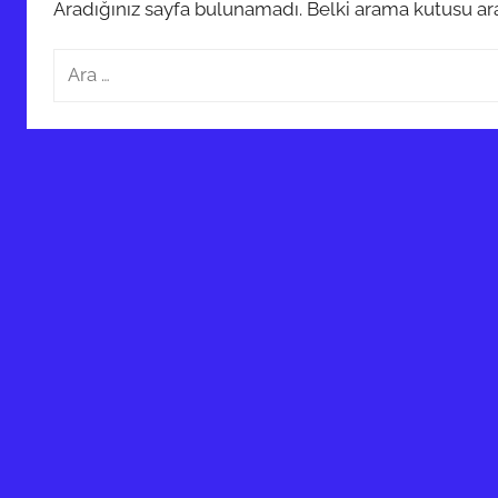
Aradığınız sayfa bulunamadı. Belki arama kutusu ara
Arama: