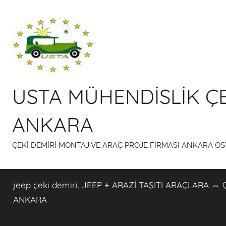
İçeriğe
atla
USTA MÜHENDİSLİK ÇE
ANKARA
ÇEKİ DEMİRİ MONTAJ VE ARAÇ PROJE FİRMASI ANKARA O
jeep çeki demiri, JEEP + ARAZİ TAŞITI ARAÇLARA
ANKARA