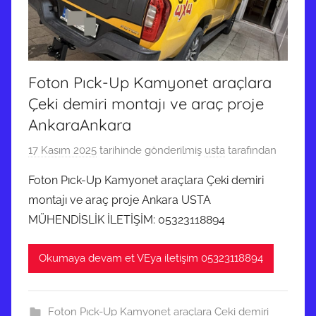
Foton Pıck-Up Kamyonet araçlara
Çeki demiri montajı ve araç proje
AnkaraAnkara
17 Kasım 2025
tarihinde gönderilmiş
usta
tarafından
Foton Pıck-Up Kamyonet araçlara Çeki demiri
montajı ve araç proje Ankara USTA
MÜHENDİSLİK İLETİŞİM: 05323118894
Okumaya devam et VEya iletişim 05323118894
Foton Pıck-Up Kamyonet araçlara Çeki demiri