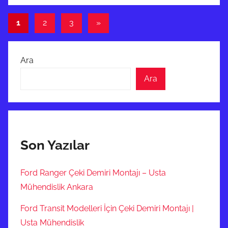
Yazı
Sonraki
1
2
3
»
yazılar
sayfalaması
Ara
Ara
Son Yazılar
Ford Ranger Çeki Demiri Montajı – Usta
Mühendislik Ankara
Ford Transit Modelleri İçin Çeki Demiri Montajı |
Usta Mühendislik