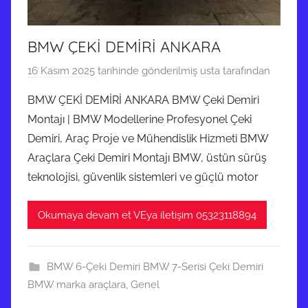
BMW ÇEKİ DEMİRİ ANKARA
16 Kasım 2025
tarihinde gönderilmiş
usta
tarafından
BMW ÇEKİ DEMİRİ ANKARA BMW Çeki Demiri
Montajı | BMW Modellerine Profesyonel Çeki
Demiri, Araç Proje ve Mühendislik Hizmeti BMW
Araçlara Çeki Demiri Montajı BMW, üstün sürüş
teknolojisi, güvenlik sistemleri ve güçlü motor
Okumaya devam et VEya iletişim 05323118894
BMW 6-Çeki Demiri BMW 7-Serisi Çeki Demiri
BMW marka araçlara
,
Genel