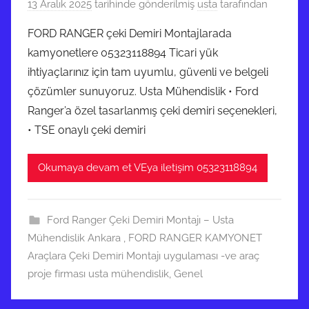
13 Aralık 2025
tarihinde gönderilmiş
usta
tarafından
FORD RANGER çeki Demiri Montajlarada
kamyonetlere 05323118894 Ticari yük
ihtiyaçlarınız için tam uyumlu, güvenli ve belgeli
çözümler sunuyoruz. Usta Mühendislik • Ford
Ranger’a özel tasarlanmış çeki demiri seçenekleri,
• TSE onaylı çeki demiri
Okumaya devam et VEya iletişim 05323118894
Ford Ranger Çeki Demiri Montajı – Usta
Mühendislik Ankara
,
FORD RANGER KAMYONET
Araçlara Çeki Demiri Montajı uygulaması -ve araç
proje firması usta mühendislik
,
Genel