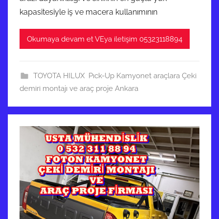
kapasitesiyle iş ve macera kullanımının
Okumaya devam et VEya iletişim 05323118894
TOYOTA HILUX Pıck-Up Kamyonet araçlara Çeki
demiri montajı ve araç proje Ankara