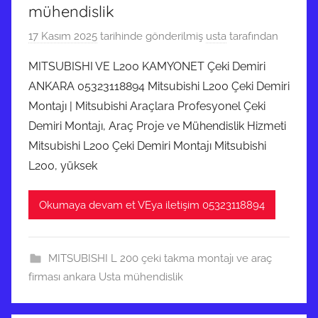
mühendislik
17 Kasım 2025
tarihinde gönderilmiş
usta
tarafından
MITSUBISHI VE L200 KAMYONET Çeki Demiri
ANKARA 05323118894 Mitsubishi L200 Çeki Demiri
Montajı | Mitsubishi Araçlara Profesyonel Çeki
Demiri Montajı, Araç Proje ve Mühendislik Hizmeti
Mitsubishi L200 Çeki Demiri Montajı Mitsubishi
L200, yüksek
Okumaya devam et VEya iletişim 05323118894
MITSUBISHI L 200 çeki takma montajı ve araç
firması ankara Usta mühendislik