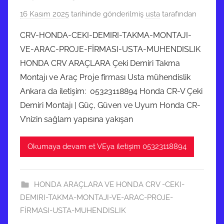
16 Kasım 2025
tarihinde gönderilmiş
usta
tarafından
CRV-HONDA-CEKI-DEMIRI-TAKMA-MONTAJI-
VE-ARAC-PROJE-FİRMASI-USTA-MUHENDISLIK
HONDA CRV ARAÇLARA Çeki Demiri Takma
Montajı ve Araç Proje firması Usta mühendislik
Ankara da iletişim: 05323118894 Honda CR-V Çeki
Demiri Montajı | Güç, Güven ve Uyum Honda CR-
V’nizin sağlam yapısına yakışan
Okumaya devam et VEya iletişim 05323118894
HONDA ARAÇLARA VE HONDA CRV -CEKI-
DEMIRI-TAKMA-MONTAJI-VE-ARAC-PROJE-
FİRMASI-USTA-MUHENDISLIK