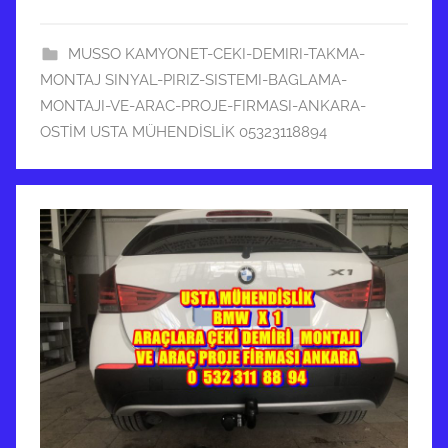
MUSSO KAMYONET-CEKI-DEMIRI-TAKMA-
MONTAJ SINYAL-PIRIZ-SISTEMI-BAGLAMA-
MONTAJI-VE-ARAC-PROJE-FIRMASI-ANKARA-
OSTİM USTA MÜHENDİSLİK 05323118894