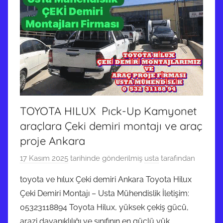
TOYOTA HILUX Pıck-Up Kamyonet
araçlara Çeki demiri montajı ve araç
proje Ankara
17 Kasım 2025
tarihinde gönderilmiş
usta
tarafından
toyota ve hılux Çeki demiri Ankara Toyota Hilux
Çeki Demiri Montajı – Usta Mühendislik İletişim:
05323118894 Toyota Hilux, yüksek çekiş gücü,
arazi dayanıklılığı ve sınıfının en güçlü yük